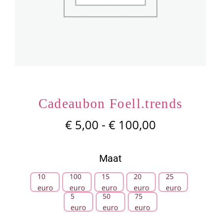
Zoeken
naar:
SUMMER SALE
Cadeaubon Foell.trends
Prijsklasse:
€
5,00
-
€
100,00
€ 5,00
tot
Maat
€ 100,00
10
100
15
20
25

euro
euro
euro
euro
euro
5
50
75
euro
euro
euro