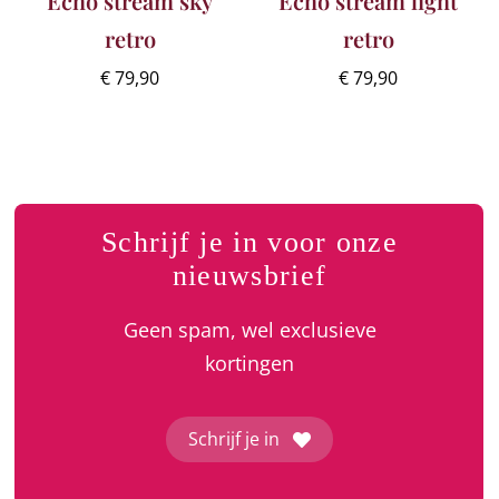
Echo stream sky
Echo stream light
retro
retro
€
79,90
€
79,90
Schrijf je in voor onze
nieuwsbrief
Geen spam, wel exclusieve
kortingen
Schrijf je in