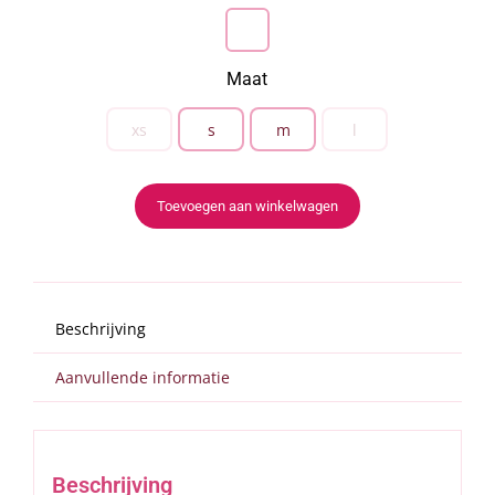

Maat
xs
s
m
l

Toevoegen aan winkelwagen
Beschrijving
Aanvullende informatie
Beschrijving