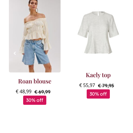
Kaely top
Roan blouse
€
55,97
€
79,95
Oorspron
Huidige
€
48,99
€
69,99
30% off
Oorspronkelijke
Huidige
prijs
prijs
30% off
prijs
prijs
was:
is:
was:
is:
€ 79,95.
€ 55,97.
€ 69,99.
€ 48,99.