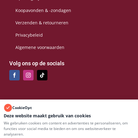
Koopavonden & -zondagen
Verzenden & retourneren
Privacybeleid
Algemene voorwaarden
Volg ons op de socials
Bezoek onze boetiek
CookieOpt
Deze website maakt gebruik van cookies
Hertog Janplein 21A, 5469 BJ Erp
We gebruiken cookies om content en advertenties te personaliseren, om
functies voor social media te bieden en om ons websiteverkeer te
Gratis parkeren op het Hertog Janplein, letterlijk voor de
analyseren.