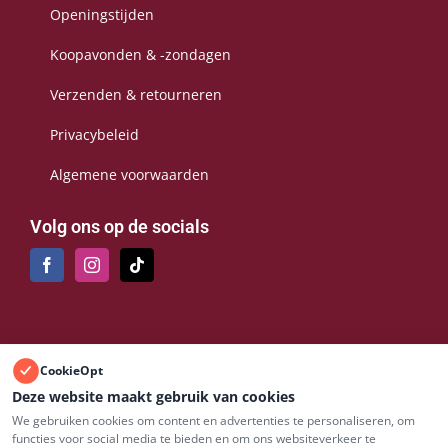
Openingstijden
Koopavonden & -zondagen
Verzenden & retourneren
Privacybeleid
Algemene voorwaarden
Volg ons op de socials
Bezoek onze boetiek
CookieOpt
Deze website maakt gebruik van cookies
Hertog Janplein 21A, 5469 BJ Erp
We gebruiken cookies om content en advertenties te personaliseren, om
functies voor social media te bieden en om ons websiteverkeer te