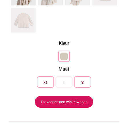
Kleur

Maat
xs
s
m

Toevoegen aan winkelwagen