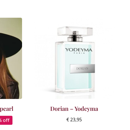
 pearl
Dorian – Yodeyma
€
23,95
 off
onkelijke
ge