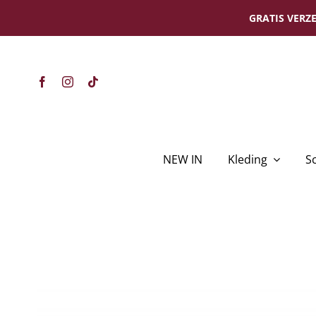
Ga
GRATIS VERZE
naar
inhoud
NEW IN
Kleding
S