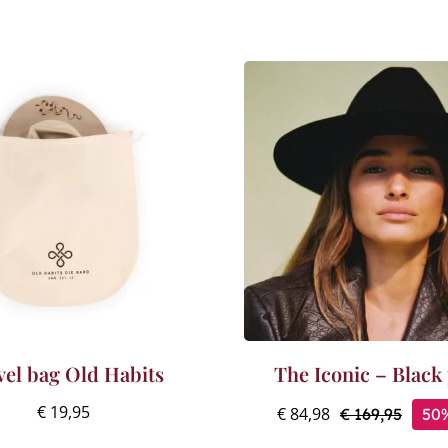
vel bag Old Habits
The Iconic – Black
€
19,95
€
84,98
50%
€
169,95
Oorspr
Huidi