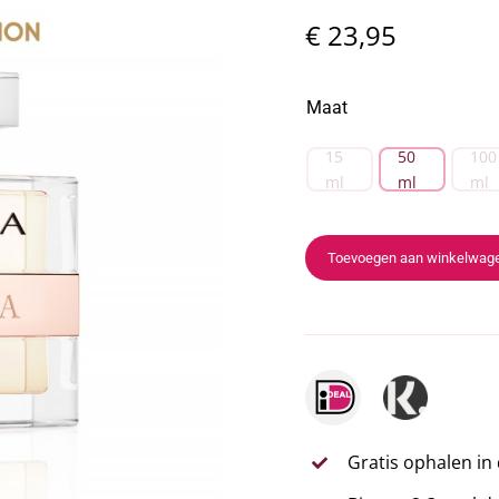
€
23,95
Maat
15
50
100
ml
ml
ml

Toevoegen aan winkelwag
Gratis ophalen in