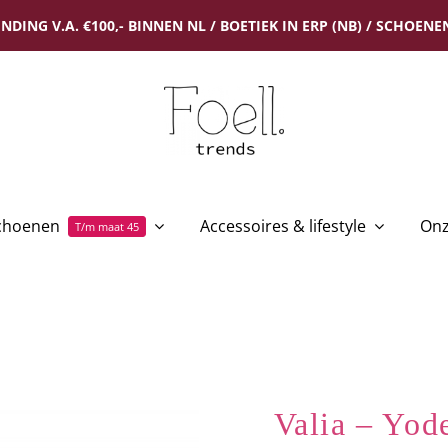
NDING V.A. €100,- BINNEN NL / BOETIEK IN ERP (NB) / SCHOENEN
choenen
Accessoires & lifestyle
Onz
T/m maat 45
Valia – Yo