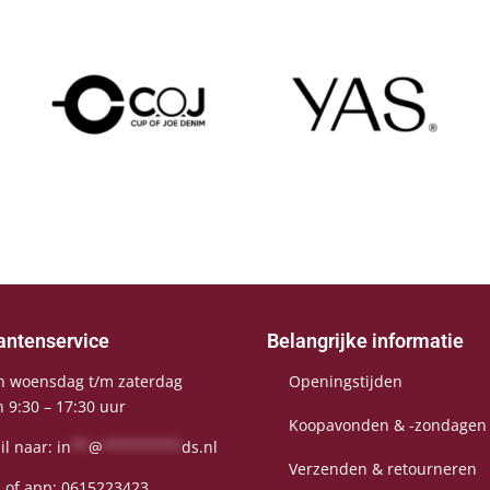
antenservice
Belangrijke informatie
n woensdag t/m zaterdag
Openingstijden
n 9:30 – 17:30 uur
Koopavonden & -zondagen
il naar:
in
**
@
*********
ds.nl
Verzenden & retourneren
l of app:
0615223423