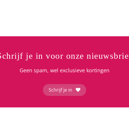
prijs
prijs
was:
is:
€ 169,
€ 84,9
Schrijf je in voor onze nieuwsbrie
Geen spam, wel exclusieve kortingen
Schrijf je in