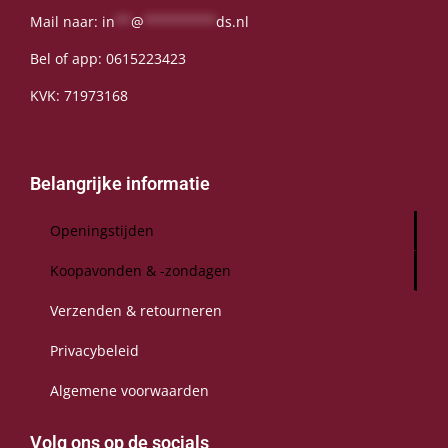
Mail naar:
in
**
@
*********
ds.nl
Bel of app:
0615223423
KVK: 71973168
Belangrijke informatie
Openingstijden
Koopavonden & -zondagen
Verzenden & retourneren
Privacybeleid
Algemene voorwaarden
Volg ons op de socials