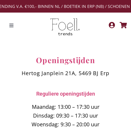
Ga
NDING V.A. €100,- BINNEN NL / BOETIEK IN ERP (NB) / SCHOENEN 
naar
inhoud
Toggle
Navigation
NEW IN
Openingstijden
Kleding
Hertog Janplein 21A, 5469 BJ Erp
Schoenen
T/m maat 45
Reguliere openingstijden
Accessoires & lifestyle
Maandag: 13:00 – 17:30 uur
Dinsdag: 09:30 – 17:30 uur
Woensdag: 9:30 – 20:00 uur
Onze merken