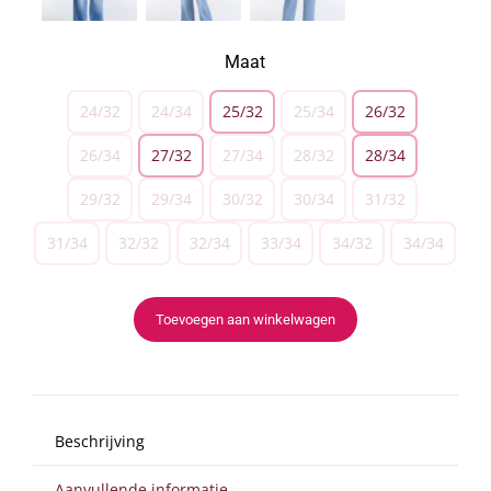
Maat
24/32
24/34
25/32
25/34
26/32

26/34
27/32
27/34
28/32
28/34
29/32
29/34
30/32
30/34
31/32
31/34
32/32
32/34
33/34
34/32
34/34
Toevoegen aan winkelwagen
Beschrijving
Aanvullende informatie