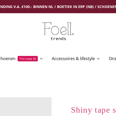
NDING V.A. €100,- BINNEN NL / BOETIEK IN ERP (NB) / SCHOENEN
choenen
Accessoires & lifestyle
Onz
T/m maat 45
Shiny tape 