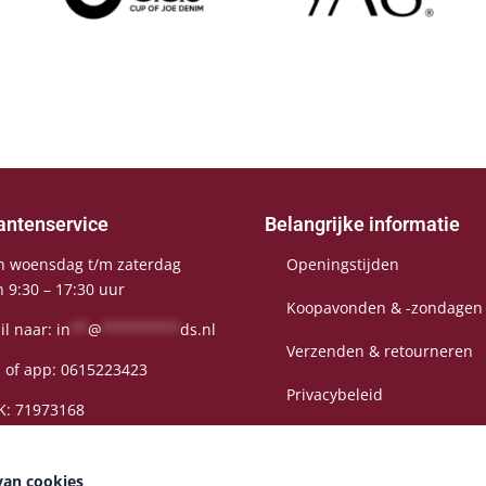
antenservice
Belangrijke informatie
n woensdag t/m zaterdag
Openingstijden
n 9:30 – 17:30 uur
Koopavonden & -zondagen
il naar:
in
**
@
*********
ds.nl
Verzenden & retourneren
l of app:
0615223423
Privacybeleid
K: 71973168
Algemene voorwaarden
van cookies