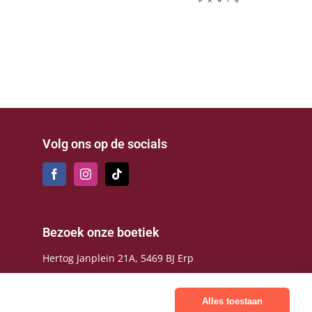
Volg ons op de socials
Bezoek onze boetiek
Hertog Janplein 21A, 5469 BJ Erp
Gratis parkeren op het Hertog
Janplein, letterlijk voor de deur
Alles toestaan