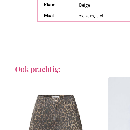
Beige
Kleur
xs, s, m, l, xl
Maat
Ook prachtig: