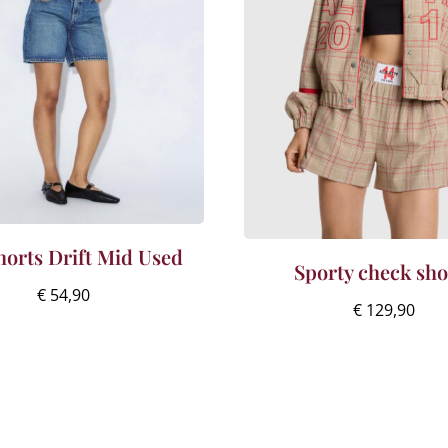
horts Drift Mid Used
Sporty check sho
€
54,90
€
129,90