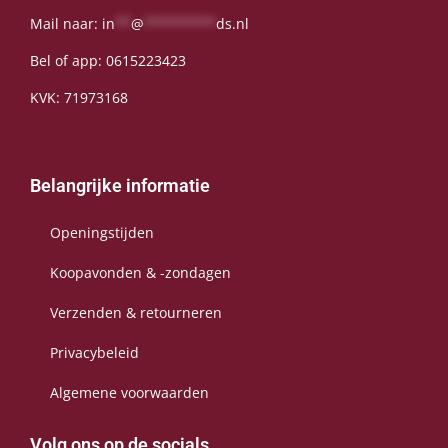
Mail naar:
in
**
@
*********
ds.nl
Bel of app:
0615223423
KVK: 71973168
Belangrijke informatie
Openingstijden
Koopavonden & -zondagen
Verzenden & retourneren
Privacybeleid
Algemene voorwaarden
Volg ons op de socials