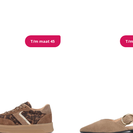
T/m maat 45
T/m