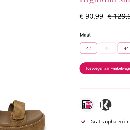
€
90,99
€
129,
Maat
42
43
44

Toevoegen aan winkelwag
Gratis ophalen in