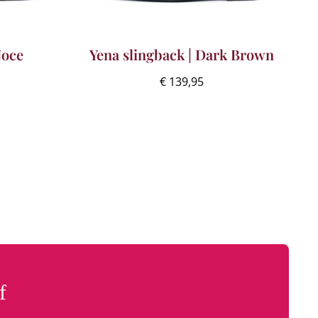
Noce
Yena slingback | Dark Brown
€
139,95
f