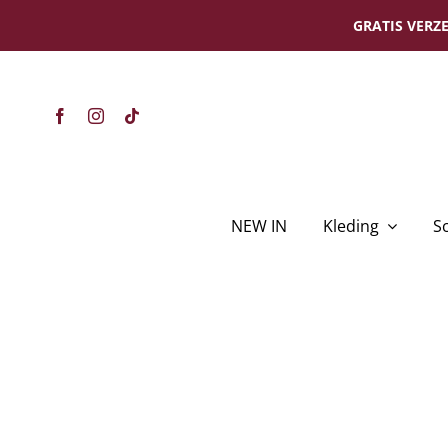
Ga
GRATIS VERZE
naar
inhoud
NEW IN
Kleding
S