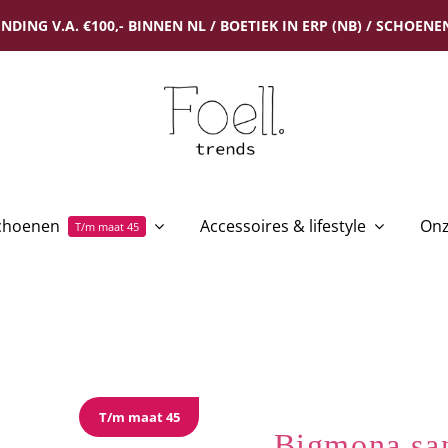
NDING V.A. €100,- BINNEN NL / BOETIEK IN ERP (NB) / SCHOENEN
choenen
Accessoires & lifestyle
Onz
T/m maat 45
T/m maat 45
Bigmona sa