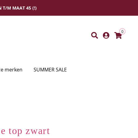
 T/M MAAT 45 (!)
0
e merken
SUMMER SALE
ce top zwart