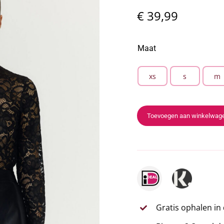
€
39,99
Maat
xs
s
m

Toevoegen aan winkelwag
Gratis ophalen in