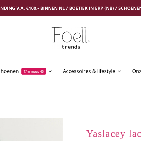
NDING V.A. €100,- BINNEN NL / BOETIEK IN ERP (NB) / SCHOENEN
choenen
Accessoires & lifestyle
Onz
T/m maat 45
Yaslacey la