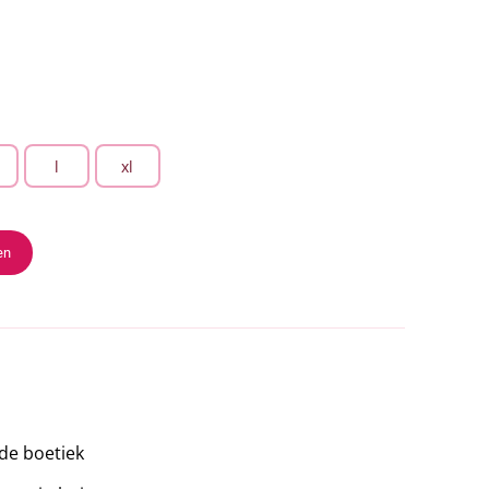
l
xl
en
 de boetiek